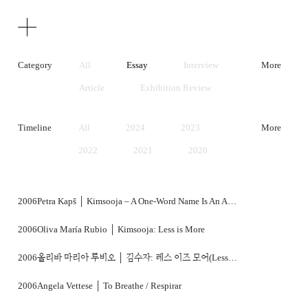
Texts
Publications
Category
All
Essay
Interview
More
Article
Exhibition Review
Artist Statement
Timeline
All
2024
2023
More
2022
2021
2020
2019
2018
2017
2016
2015
2014
2006
Petra Kapš │ Kimsooja – A One-Word Name Is An Anarchist's Name
2013
2012
2011
2006
Oliva María Rubio │ Kimsooja: Less is More
2010
2009
2008
2006
올리바 마리아 루비오 │ 김수자: 레스 이즈 모어(Less is More)
2007
2006
2005
2006
Angela Vettese │ To Breathe / Respirar
2004
2003
2002