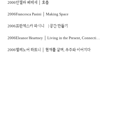
2001
2000
1999
2006
안젤라 베테세 │ 호흡
1998
1997
1996
2006
Francesca Pasini │ Making Space
1995
1994
1991
2006
프란체스카 파시니 ⎹ 공간 만들기
1989
1988
1979
2006
Eleanor Heartney │ Living in the Present, Connecting with the Universe
2006
엘레노어 하트니 │ 현재를 살며, 우주와 이어지다