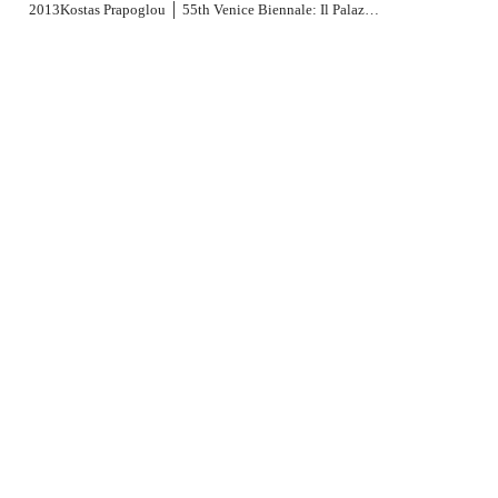
2001
2000
1999
2013
Kostas Prapoglou │ 55th Venice Biennale: Il Palazzo Enciclopedico | The Encyclopedic Palace
1998
1997
1996
1995
1994
1991
1989
1988
1979