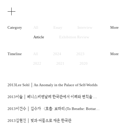
Texts
Publications
Category
All
Essay
Interview
More
Article
Exhibition Review
Artist Statement
Timeline
All
2024
2023
More
2022
2021
2020
2019
2018
2017
2016
2015
2014
2013
Lee Sohl │ An Anomaly in the Palace of Self-Worlds
2013
2012
2011
2013
이솔 │ 베니스비엔날레 한국관에서 이례와 변칙을 외친다
2010
2009
2008
2013
이건수 │ 김수자 〈호흡: 보따리 (To Breathe: Bottari)〉
2007
2006
2005
2013
김현진 │ 빛과 어둠으로 채운 한국관
2004
2003
2002